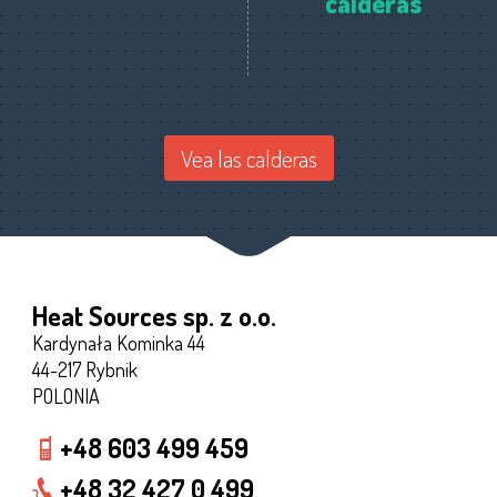
calderas
Vea las calderas
Heat Sources sp. z o.o.
Kardynała Kominka 44
44-217 Rybnik
POLONIA
+48 603 499 459
+48 32 427 0 499