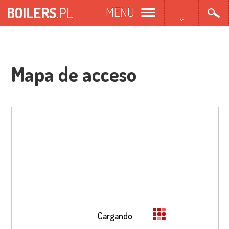
Pasar
BOILERS
.PL
MENU
al
contenido
principal
Mapa de acceso
Cargando