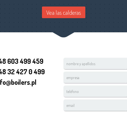
Vea las calderas
48 603 499 459
nombre
y
48 32 427 0 499
apellidos
empresa
*
nfo@boilers.pl
teléfono
*
email
*