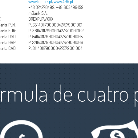
www.boilers.pl
,
www.499.pl
+48 324270499, +48 603499459
mBank S.A.
:
BREXPLPWXXX
enta PLN:
PL65114011790000427579001001
enta EUR:
PL38114011790000427579001002
enta USD:
PL54114011790000427579001005
enta GBP:
PL27114011790000427579001006
enta CAD:
PL81114011790000427579001004
órmula de cuatro 