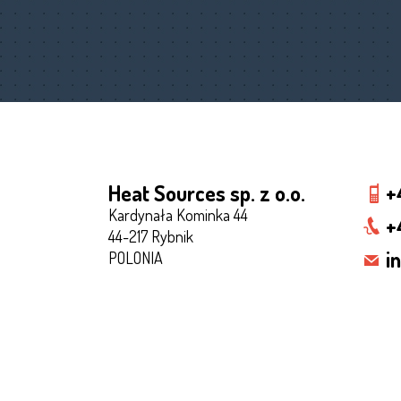
Heat Sources sp. z o.o.
+
Kardynała Kominka 44
+
44-217 Rybnik
i
POLONIA