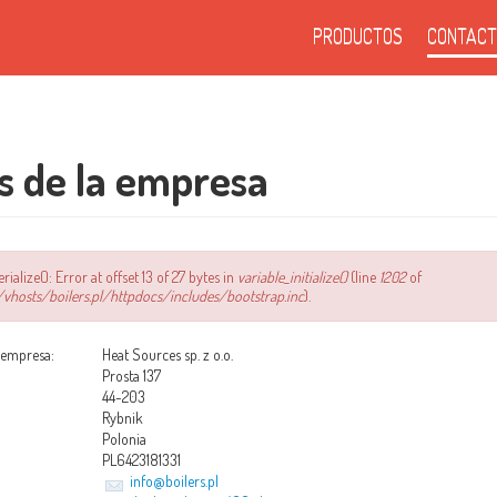
PRODUCTOS
CONTACT
s de la empresa
erialize(): Error at offset 13 of 27 bytes in
variable_initialize()
(line
1202
of
hosts/boilers.pl/httpdocs/includes/bootstrap.inc
).
 empresa:
Heat Sources sp. z o.o.
Prosta 137
:
44-203
Rybnik
Polonia
PL6423181331
info@boilers.pl