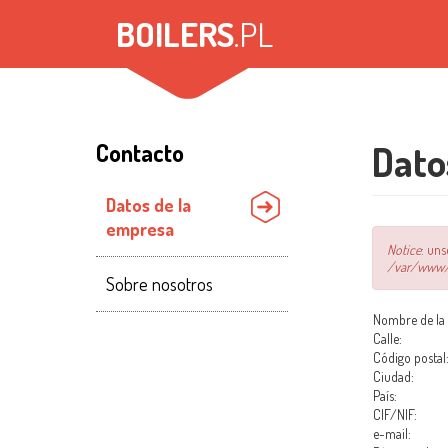
Pasar
BOILERS
.PL
al
contenido
principal
Contacto
Dato
Datos de la
empresa
Mensaje
Notice
: uns
/var/www/v
de
Sobre nosotros
error
Nombre de la
Calle:
Código postal
Ciudad:
País:
CIF/NIF:
e-mail: