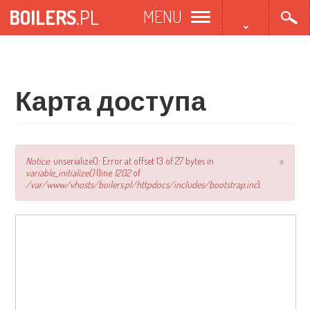
Перейти
BOILERS
.PL
MENU
к
основному
содержанию
Карта доступа
×
Сообщение
Notice
: unserialize(): Error at offset 13 of 27 bytes in
variable_initialize()
(line
1202
of
об
/var/www/vhosts/boilers.pl/httpdocs/includes/bootstrap.inc
).
ошибке