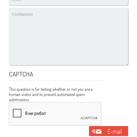
*
Сообщение
*
CAPTCHA
This question is for testing whether or not you are a
human visitor and to prevent automated spam
submissions.
E-mail