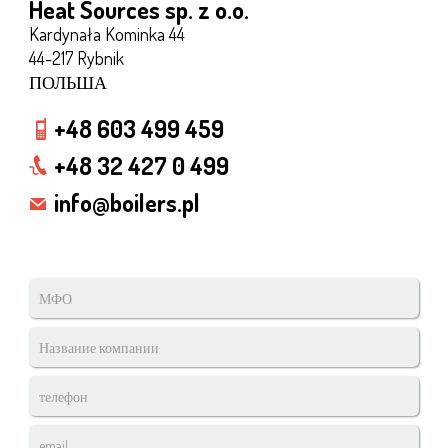
Heat Sources sp. z o.o.
Kardynała Kominka 44
44-217 Rybnik
ПОЛЬША
+48 603 499 459
+48 32 427 0 499
info@boilers.pl
МФО
*
Название
компании
телефон
*
email