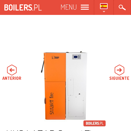
Pasar
BOILERS
.PL
MENU
al
contenido
principal
ANTERIOR
SIGUIENTE