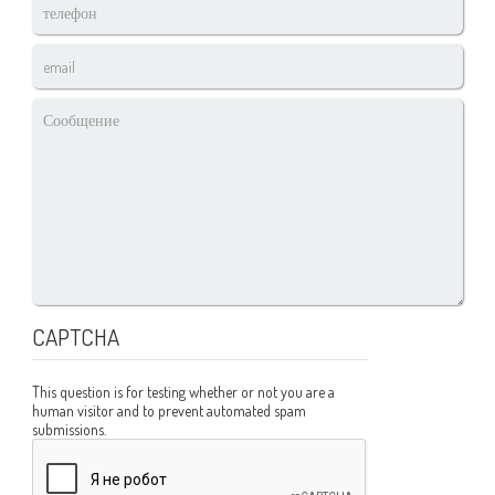
телефон
*
email
*
Сообщение
*
CAPTCHA
This question is for testing whether or not you are a
human visitor and to prevent automated spam
submissions.