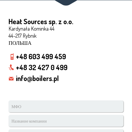
Heat Sources sp. z o.o.
Kardynała Kominka 44
44-217 Rybnik
ПОЛЬША
+48 603 499 459
+48 32 427 0 499
info@boilers.pl
МФО
*
Название
компании