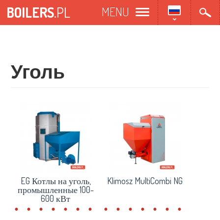
Перейти
BOILERS
.PL
MENU
к
основному
содержанию
Уголь
EG Котлы на уголь,
Klimosz MultiCombi NG
промышленные 100-
600 кВт