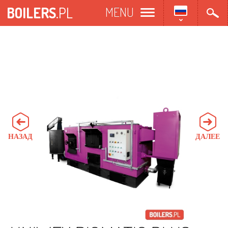
Перейти
BOILERS
.PL
MENU
к
основному
содержанию
НАЗАД
ДАЛЕЕ