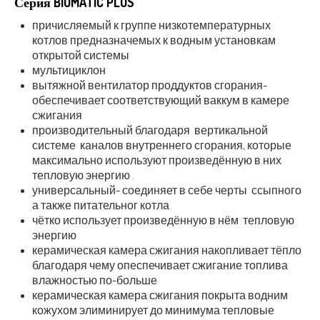
Серия BIOMATIC PLUS
причисляемый к группе низкотемпературных
котлов предназначемых к водным установкам
открытой системы
мультициклон
вытяжной вентилатор проддуктов сгорания-
обеспечивает соответствующий ваккум в камере
сжигания
производительный благодаря вертикальной
системе каналов внутреннего сгорания, которые
максимально используют произведённую в них
тепловую энергию .
универсальный- соединяет в себе черты ссыпного
а также питательног котла
чётко использует произведённую в нём тепловую
энергию
керамическая камера сжигания накопливает тёпло
благодаря чему опеспечивает сжигание топлива
влажностью по-больше
керамическая камера сжигания покрыта водним
кожухом элиминирует до минимума тепловые