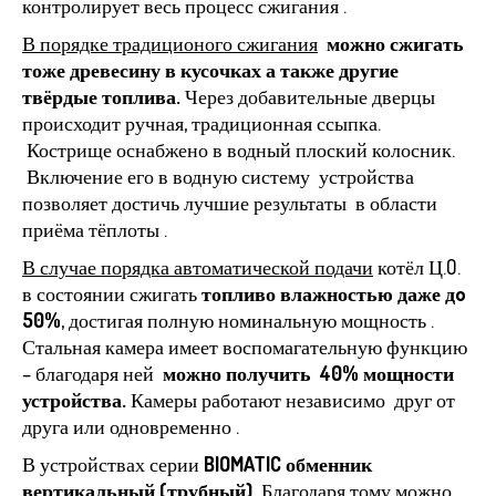
контролирует весь процесс сжигания .
В порядке традиционого сжигания
можно сжигать
тоже древесину в кусочках а также другие
твёрдые топлива.
Через добавительные дверцы
происходит ручная, традиционная ссыпка.
Кострище оснабжено в водный плоский колосник.
Включение его в водную систему устройства
позволяет достичь лучшие результаты в области
приёма тёплоты .
В случае порядка автоматической подачи
котёл Ц.O.
в состоянии сжигать
топливо влажностью даже дo
50%
, достигая полную номинальную мощность .
Стальная камера имеет воспомагательную функцию
– благодаря ней
можно получить 40% мощности
устройства.
Камеры работают независимо друг от
друга или одновременно .
В устройствах серии
BIOMATIC
обменник
вертикальный (трубный).
Благодаря тому можно