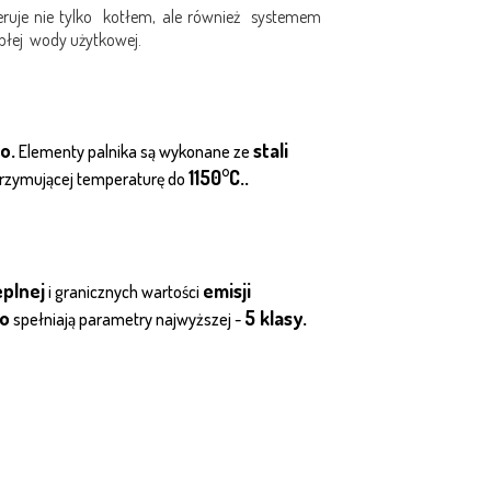
eruje nie tylko kotłem, ale również systemem
epłej wody użytkowej.
o.
stali
Elementy palnika są wykonane ze
1150°C..
trzymującej temperaturę do
eplnej
emisji
i granicznych wartości
io
5 klasy.
spełniają parametry najwyższej -