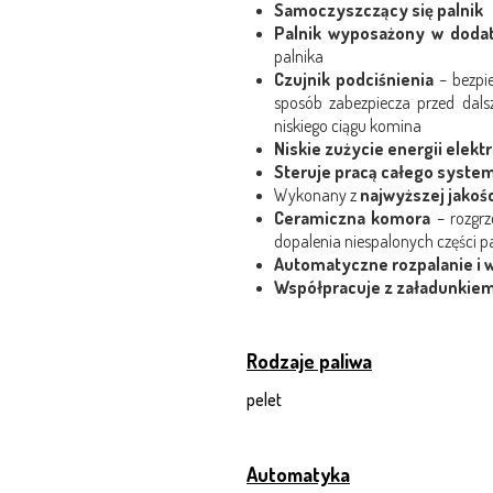
Samoczyszczący się palnik
Palnik wyposażony w doda
palnika
Czujnik podciśnienia
– bezpie
sposób zabezpiecza przed dals
niskiego ciągu komina
Niskie zużycie energii elekt
Steruje pracą całego syst
Wykonany z
najwyższej jakości
Ceramiczna komora
– rozgr
dopalenia niespalonych części p
Automatyczne rozpalanie i 
Współpracuje z załadunkie
Rodzaje paliwa
pelet
Automatyka