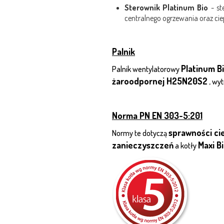
Sterownik Platinum Bio
- st
centralnego ogrzewania oraz ci
Palnik
Platinum Bi
Palnik wentylatorowy
żaroodpornej H25N20S2
, wy
Norma PN EN 303-5:201
sprawności ci
Normy te dotyczą
zanieczyszczeń
Maxi B
a kotły