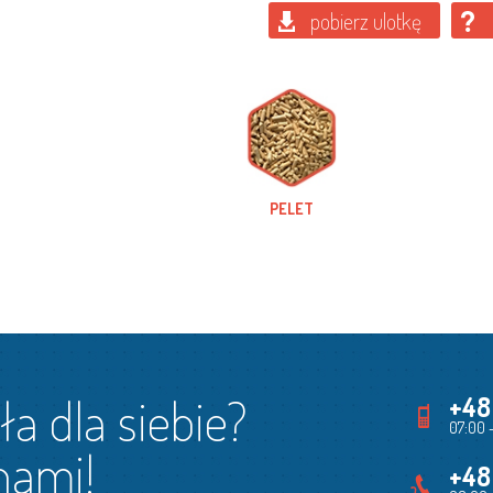
pobierz ulotkę
PELET
ła dla siebie?
+48
07:00 
nami!
+48