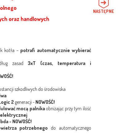
rolnego
NASTĘPNE
ch oraz handlowych
ik kotła –
potrafi automatycznie wybierać
edług zasad
3xT (czas, temperatura i
OWOŚĆ!
stancji szkodliwych do środowiska
iwa
Logic 2
generacji -
NOWOŚĆ!
dulować mocą palnika
obniżając przy tym ilość
 elektrycznej
bda - NOWOŚĆ!
owietrza potrzebnego
do automatycznego