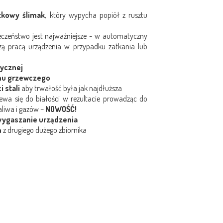
tkowy ślimak
, który wypycha popiół z rusztu
czeństwo jest najważniejsze - w automatyczny
zą pracą urządzenia w przypadku zatkania lub
rycznej
emu grzewczego
 stali
aby trwałość była jak najdłuższa
zewa się do białości w rezultacie prowadząc do
aliwa i gazów –
NOWOŚĆ!
wygaszanie urządzenia
m
z drugiego dużego zbiornika