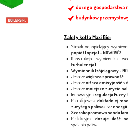
dużego gospodarstwa 
budynków przemysłowy
Zalety kotła Maxi Bio:
Ślimak odpopielający wymienn
popiół (opcja) - NOWOŚĆ!
Konstrukcja wymiennika w
turbulencja)
Wymiennik trójciągowy - N
Jeszcze
większa sprawność
Jeszcze
niższa emisyjność
sub
Jeszcze
mniejsze zużycie pal
Innowacyjna
regulacja Fuzzy 
Potrafi jeszcze
dokładniej mo
zużytego paliwa
oraz
energii
Szerokopasmowa sonda lam
Perfekcyjnie
dozuje ilość p
spalania paliwa