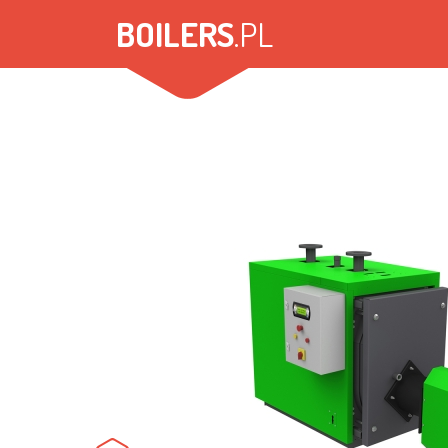
Przejdź
BOILERS
.PL
do
treści