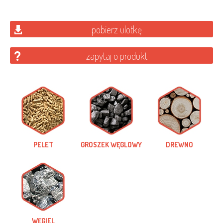
pobierz ulotkę
zapytaj o produkt
PELET
GROSZEK WĘGLOWY
DREWNO
WĘGIEL