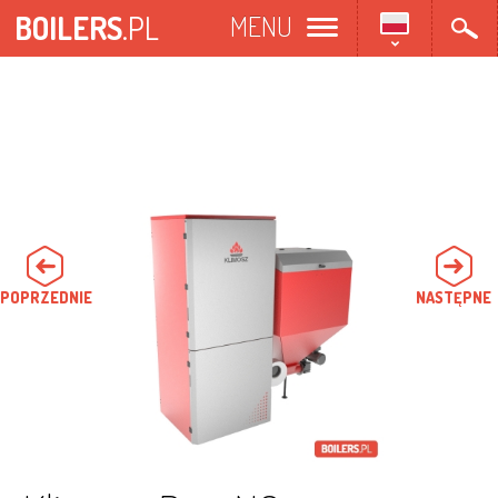
Przejdź
BOILERS
.PL
MENU
do
treści
POPRZEDNIE
NASTĘPNE