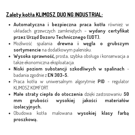
Zalety kotła KLIMOSZ DUO NG INDUSTRIAL:
Automatyczna i bezpieczna praca kotła
również w
układach grzewczych zamkniętych –
wydany certyfikat
przez Urząd Dozoru Technicznego (UDT).
Możliwość spalania
drewna i węgla o grubszym
sortymencie
na dodatkowym palenisku.
Wysoka sprawność,
prosta, szybka obsługa i konserwacja a
także ekonomiczna eksploatacja.
Niski poziom substancji szkodliwych w spalinach
-
badania zgodnie z
EN 303-5.
Praca kotła w uniwersalnym algorytmie
PID
- regulator
KLIMOSZ KOMFORT.
Małe straty ciepła do otoczenia
dzięki zastosowaniu
50
mm grubości wysokiej jakości materiałów
izolacyjnych.
Obudowa kotła malowana
wysokiej klasy farbą
proszkową.