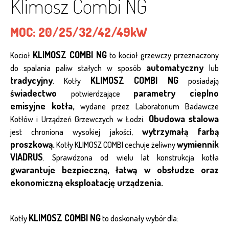
Klimosz Combi NG
MOC:
20/25/32/42/49kW
KLIMOSZ COMBI NG
Kocioł
to kocioł grzewczy przeznaczony
automatyczny
do spalania paliw stałych w sposób
lub
tradycyjny
KLIMOSZ COMBI NG
. Kotły
posiadają
świadectwo
parametry cieplno
potwierdzające
emisyjne kotła,
wydane przez Laboratorium Badawcze
Obudowa stalowa
Kotłów i Urządzeń Grzewczych w Łodzi.
wytrzymałą farbą
jest chroniona wysokiej jakości,
proszkową.
wymiennik
Kotły KLIMOSZ COMBI cechuje żeliwny
VIADRUS
. Sprawdzona od wielu lat konstrukcja kotła
gwarantuje bezpieczną, łatwą w obsłudze oraz
ekonomiczną eksploatację urządzenia.
KLIMOSZ COMBI NG
Kotły
to doskonały wybór dla: