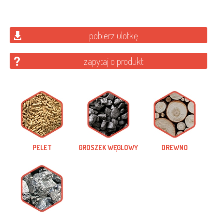
pobierz ulotkę
zapytaj o produkt
PELET
GROSZEK WĘGLOWY
DREWNO