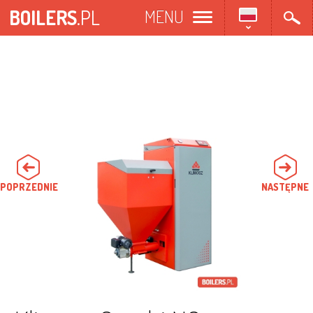
Przejdź
BOILERS
.PL
MENU
do
treści
POPRZEDNIE
NASTĘPNE