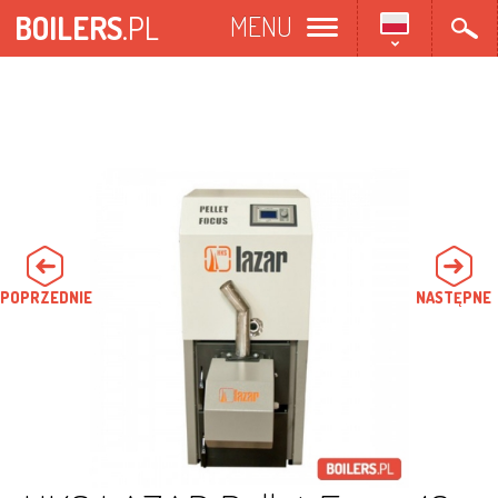
Przejdź
BOILERS
.PL
MENU
do
treści
POPRZEDNIE
NASTĘPNE