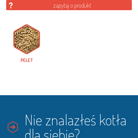
zapytaj o produkt
PELET
Nie znalazłeś kotła
dla siebie?