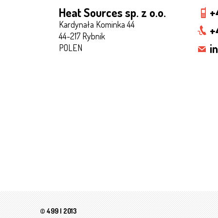
Heat Sources sp. z o.o.
+
Kardynała Kominka 44
+
44-217 Rybnik
i
POLEN
© 499 | 2013