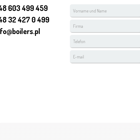
48 603 499 459
Vorname
und
48 32 427 0 499
Name
Firma
*
nfo@boilers.pl
Telefon
*
E-
mail
*