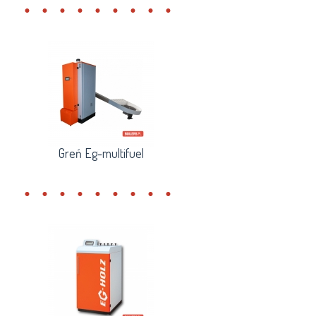
Greń Eg-multifuel